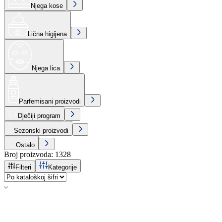
Njega kose
Lična higijena
Njega lica
Parfemisani proizvodi
Dječiji program
Sezonski proizvodi
Ostalo
Broj proizvoda
:
1328
Filteri
Kategorije