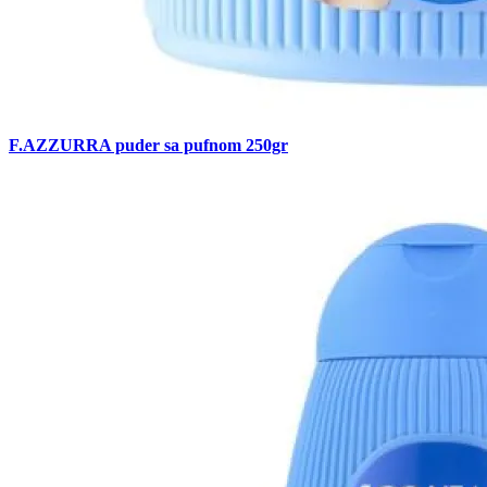
F.AZZURRA puder sa pufnom 250gr