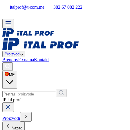
italprof@t-com.me
+382 67 082 222
Proizvodi
Brendovi
O nama
Kontakt
ME
IP
ital prof
Proizvodi
Nazad