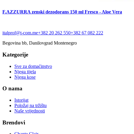
F.AZZURRA zenski dezodorans 150 ml Fresco - Aloe Vera
italprof@t-com.me
+382 20 262 550
+382 67 082 222
Begovina bb, Danilovgrad Montenegro
Kategorije
Sve za domaćinstvo
Njega tijela
Njega kose
O nama
Istorijat
Položaj na tržištu
Naše vrijednosti
Brendovi
Chante Clair