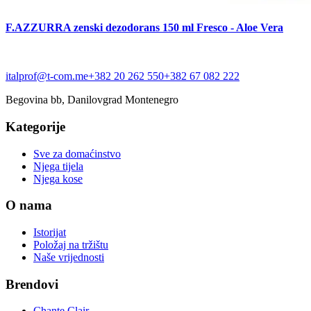
F.AZZURRA zenski dezodorans 150 ml Fresco - Aloe Vera
italprof@t-com.me
+382 20 262 550
+382 67 082 222
Begovina bb, Danilovgrad Montenegro
Kategorije
Sve za domaćinstvo
Njega tijela
Njega kose
O nama
Istorijat
Položaj na tržištu
Naše vrijednosti
Brendovi
Chante Clair