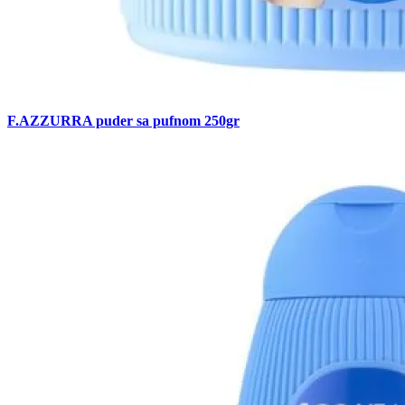
F.AZZURRA puder sa pufnom 250gr