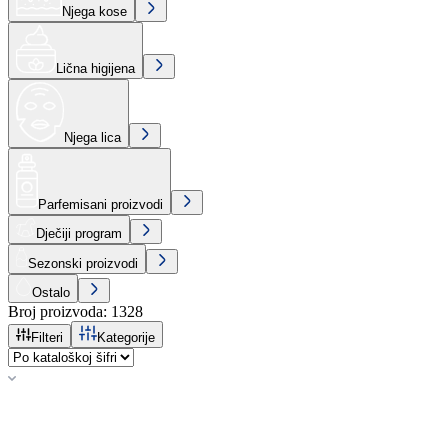
Njega kose
Lična higijena
Njega lica
Parfemisani proizvodi
Dječiji program
Sezonski proizvodi
Ostalo
Broj proizvoda
:
1328
Filteri
Kategorije