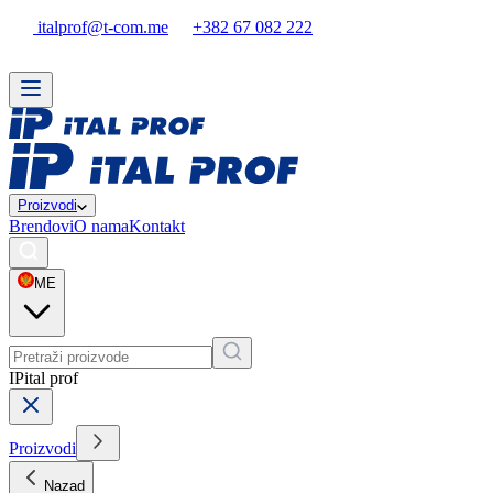
italprof@t-com.me
+382 67 082 222
Proizvodi
Brendovi
O nama
Kontakt
ME
IP
ital prof
Proizvodi
Nazad