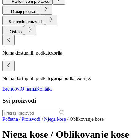
Parfemisani proizvodi
Dječiji program
Sezonski proizvodi
Ostalo
Nema dostupnih podkategorija.
Nema dostupnih podkategorija podkategorije.
Brendovi
O nama
Kontakt
Svi proizvodi
Početna
/
Proizvodi
/
Njega kose
/
Oblikovanje kose
Njega kose / Oblikovanje kose