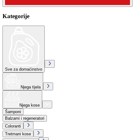
Kategorije
Sve za domaćinstvo
Njega tijela
Njega kose
Šamponi
Balzami i regeneratori
Coloranti
Tretmani kose