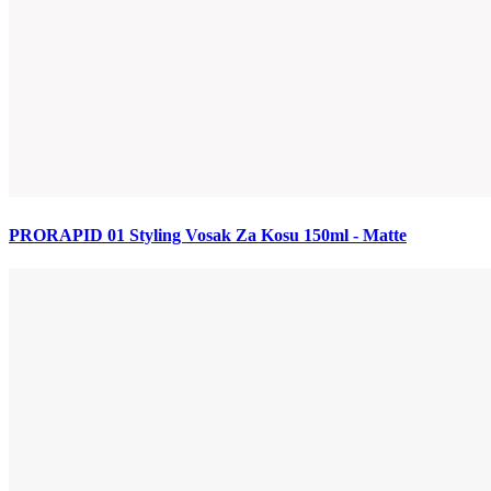
PRORAPID 01 Styling Vosak Za Kosu 150ml - Matte