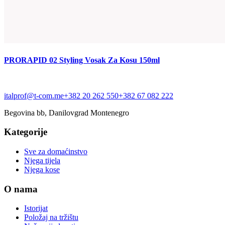
PRORAPID 02 Styling Vosak Za Kosu 150ml
italprof@t-com.me
+382 20 262 550
+382 67 082 222
Begovina bb, Danilovgrad Montenegro
Kategorije
Sve za domaćinstvo
Njega tijela
Njega kose
O nama
Istorijat
Položaj na tržištu