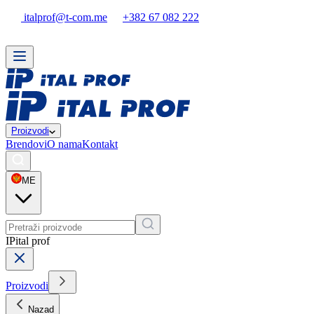
italprof@t-com.me
+382 67 082 222
Proizvodi
Brendovi
O nama
Kontakt
ME
IP
ital prof
Proizvodi
Nazad